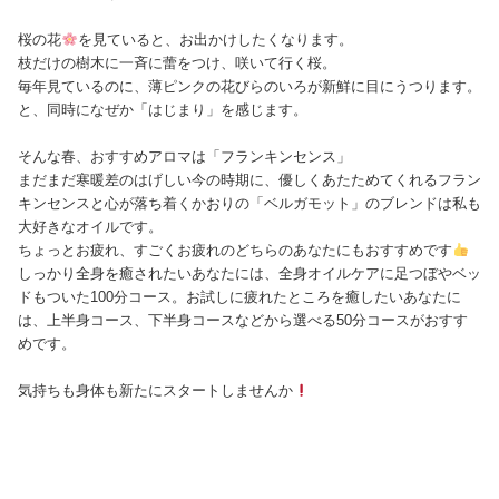
桜の花
を見ていると、お出かけしたくなります。
枝だけの樹木に一斉に蕾をつけ、咲いて行く桜。
毎年見ているのに、薄ピンクの花びらのいろが新鮮に目にうつります。
と、同時になぜか「はじまり」を感じます。
そんな春、おすすめアロマは「フランキンセンス」
まだまだ寒暖差のはげしい今の時期に、優しくあたためてくれるフラン
キンセンスと心が落ち着くかおりの「ベルガモット」のブレンドは私も
大好きなオイルです。
ちょっとお疲れ、すごくお疲れのどちらのあなたにもおすすめです
しっかり全身を癒されたいあなたには、全身オイルケアに足つぼやベッ
ドもついた100分コース。お試しに疲れたところを癒したいあなたに
は、上半身コース、下半身コースなどから選べる50分コースがおすす
めです。
気持ちも身体も新たにスタートしませんか