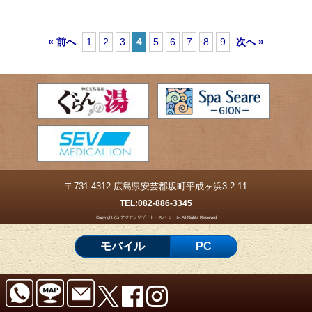
« 前へ
1
2
3
4
5
6
7
8
9
次へ »
〒731-4312 広島県安芸郡坂町平成ヶ浜3-2-11
TEL:
082-886-3345
Copyright (c) アジアンリゾート・スパ シーレ.All Rights Reserved
モバイル
PC