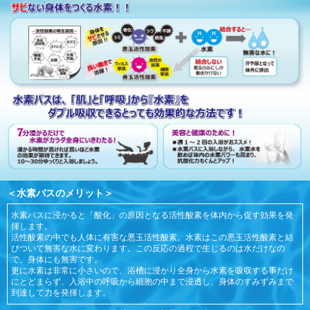
＜水素バスのメリット＞
水素バスに浸かると「酸化」の原因となる活性酸素を体内から促す効果を発
揮します。
活性酸素の中でも人体に有害な悪玉活性酸素。水素はこの悪玉活性酸素と結
びついて無害な水に変わります。この反応の過程で生じるのは水だけなの
で、身体にも無害です。
更に水素は非常に小さいので、浴槽に浸かり全身から水素を吸収する事だけ
にとどまらず、入浴中の呼吸から細胞の中まで浸透し、身体のすみずみまで
到達して力を発揮します。