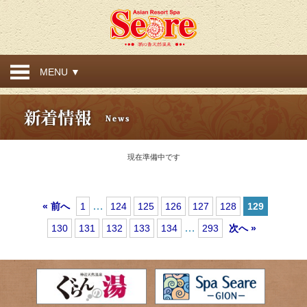
MENU ▼
現在準備中です
…
« 前へ
1
124
125
126
127
128
129
…
130
131
132
133
134
293
次へ »