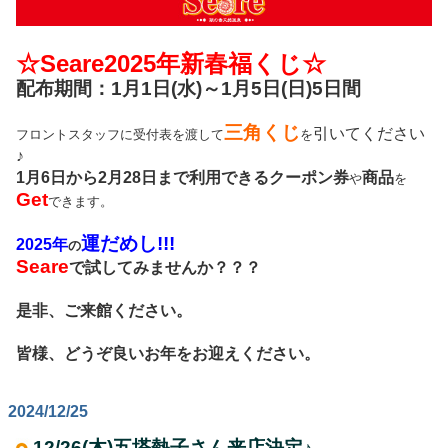
☆Seare2025年新春福くじ☆
配布期間：1月1日(水)～1月5日(日)5日間
三角くじ
引いてください
フロントスタッフに受付表を渡して
を
♪
1月6日から2月28日まで利用できるクーポン券
商品
や
を
Get
できます。
運だめし!!!
2025年
の
Seare
で試してみませんか？？？
是非、ご来館ください。
皆様、どうぞ良いお年をお迎えください。
2024/12/25
12/26(木)五塔熱子さん来店決定♪