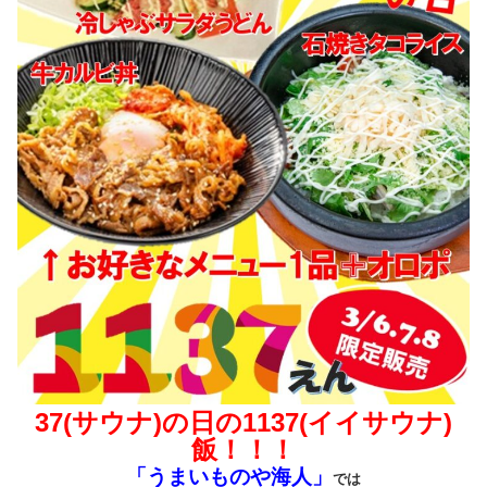
37(サウナ)の日の1137(イイサウナ)
飯！！！
「うまいものや海人」
では