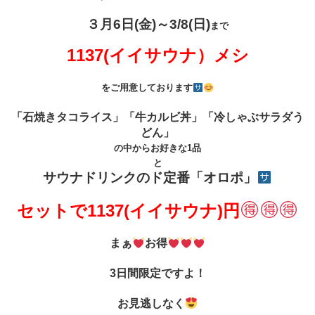
３月6日(金)～3/8(日)
まで
1137(イイサウナ）メシ
をご用意しております
「石焼きタコライス」「牛カルビ丼」「冷しゃぶサラダう
どん」
の中からお好きな1品
と
サウナドリンクのド定番「オロポ」
セットで1137(イイサウナ)円
まぁ
お得
3日間限定ですよ！
お見逃しなく