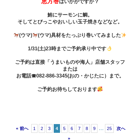
恵方巻
はいかがですか？
鮪にサーモンに鯛。
そしてとびっこやおいしい玉子焼きなどなど。
(ウマ)
(ウマ)具材をたっぷり巻いてみました
1/31(土)23時までご予約承り中です
ご予約は直接「うまいものや海人」店舗スタッフ
または
お電話☎082-886-3345(おの・かじたに）まで。
ご予約お待ちしております
…
« 前へ
1
2
3
4
5
6
7
8
9
25
次へ
»