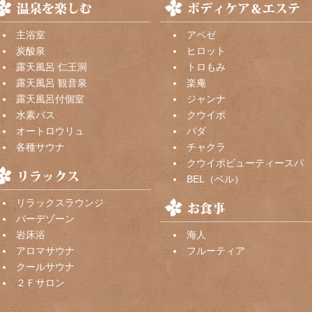
主浴室
アペゼ
炭酸泉
ヒロット
露天風呂 仁王洞
トロもみ
露天風呂 観音泉
楽庵
露天風呂付個室
ジャンナ
水素バス
クウイポ
オートロウリュ
パダ
各種サウナ
チャクラ
クウイポビューティースパ
BEL（ベル）
リラックスラウンジ
バーデゾーン
岩床浴
海人
アロマサウナ
フルーティア
クールサウナ
２Ｆサロン