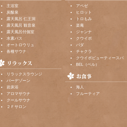
主浴室
アペゼ
炭酸泉
ヒロット
露天風呂 仁王洞
トロもみ
露天風呂 観音泉
楽庵
露天風呂付個室
ジャンナ
水素バス
クウイポ
オートロウリュ
パダ
各種サウナ
チャクラ
クウイポビューティースパ
BEL（ベル）
リラックスラウンジ
バーデゾーン
岩床浴
海人
アロマサウナ
フルーティア
クールサウナ
２Ｆサロン