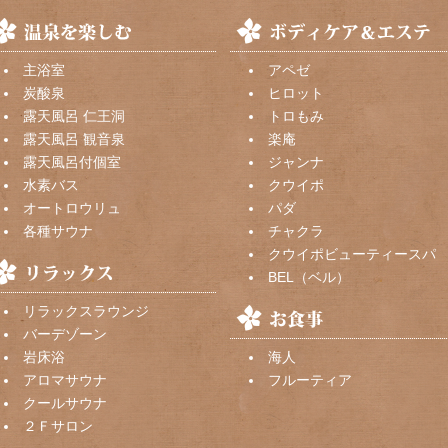
主浴室
アペゼ
炭酸泉
ヒロット
露天風呂 仁王洞
トロもみ
露天風呂 観音泉
楽庵
露天風呂付個室
ジャンナ
水素バス
クウイポ
オートロウリュ
パダ
各種サウナ
チャクラ
クウイポビューティースパ
BEL（ベル）
リラックスラウンジ
バーデゾーン
岩床浴
海人
アロマサウナ
フルーティア
クールサウナ
２Ｆサロン