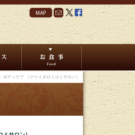
・ボディケア ［クウイポロミロミサロン］
ロミサロン］