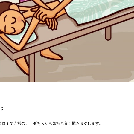
は
]
ミロミで皆様のカラダを芯から気持ち良く揉みほぐします。