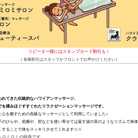
リピーター様にはスタンプカード割引も！
（ 各種割引はスタッフかフロントでお声かけください）
われてきた伝統的なハワイアンマッサージ、
でを揉みほぐすすぐれたリラクゼーションマッサージです。
と心を癒すための高級なマッサージとして利用していました♪
手のひらや、前腕や、肘などを使い寄せては返す波の音のようなリズムで身体
くすることで体をスッキリさせてくれます☆☆
もロミロミの特長です。