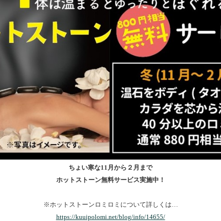
ちょい寒な
11
月から２月まで
ホットストーン無料サービス実施中！
※ホットストーンロミロミについて詳しくは…
https://kuuipolomi.net/blog/info/14655/