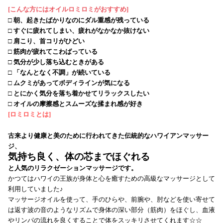
[
こんな方にはオイルロミロミがおすすめ
]
□ 朝、起きたばかりなのにダル重感が残っている
□ すぐに疲れてしまい、疲れがなかなか抜けない
□ 肩こり、首コリがひどい
□ 筋肉が疲れてこわばっている
□ 気分が少し落ち込むときがある
□ 「なんとなく不調」が続いている
□ ムクミがあってボディラインが気になる
□ とにかく気分を落ち着かせてリラックスしたい
□ オイルの摩擦感とスムーズな揉まれ感が好き
[
ロミロミとは
]
古来より健康と美のために行われてきた伝統的なハワイアンマッサー
ジ、
気持ち良く、体の芯までほぐれる
と人気のリラクゼーションマッサージです。
かつてはハワイの王族が身体と心を癒すための高級なマッサージとして
利用していました♪
マッサージオイルを使って、手のひらや、前腕や、肘などを使い寄せて
は返す波の音のようなリズムで身体の深い部分（筋肉）をほぐし、血液
やリンパの流れを良くすることで体をスッキリさせてくれます☆☆