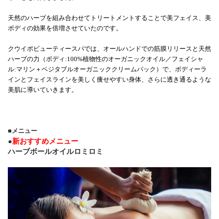
天然のハーブを組み合わせてトリートメントすることで美フェイス、美
ボディの効果を倍増させていたのです。
クウイポビューティースパでは、オールハンドでの筋膜リリースと天然
ハーブの力（ボディ
:100%
植物性のオーガニックオイル／フェイシャ
ル
:
マリン＋ベジタブルオーガニッククリームパック）で、ボディーラ
インとフェイスラインを美しく痩せやすい身体、さらに透き通るような
美肌に導いていきます。
■メニュー
●
新おすすめメニュー
ハーブボールオイルロミロミ