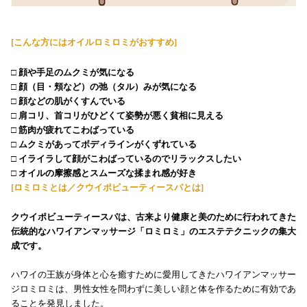
[
こんな方にはオイルロミロミがおすすめ
]
□ 顔や手足のムクミが気になる
□ 顔（目・頬など）の弛（タル）みが気になる
□ 顔などの肌がくすんでいる
□ 肩コリ、首コリがひどくて姿勢が悪く貧相に見える
□ 筋肉が疲れてこわばっている
□ ムクミがあってボディラインがくずれている
□ イライラして顔がこわばっているのでリラックスしたい
□ オイルの摩擦感とスムーズな揉まれ感が好き
[
ロミロミとは／クウイポビューティースパとは
]
クウイポビューティースパは、古来より健康と美のために行われてきた
伝統的なハワイアンマッサージ「ロミロミ」のエステテクニックの集大
成です。
ハワイの王族が身体と心を癒すために愛用してきたハワイアンマッサー
ジロミロミは、男性女性を問わずに美しい顔と体を作るために有効であ
ることを発見しました。