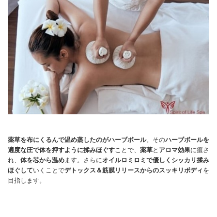
薬草を布にくるんで温め蒸したのがハーブボール
。その
ハーブボールを
適度な圧で体を押すように揉みほぐす
ことで、
薬草
と
アロマ効果
に癒さ
れ、
体を芯から温め
ます。さらに
オイルロミロミで優しくシッカリ揉み
ほぐして
いくことで
デトックス＆筋膜リリースからのスッキリボディ
を
目指します。