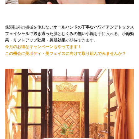
保湿以外の機械を使わない
オールハンドの丁寧なハワイアンデトックス
フェイシャル
で
透き通った肌
とむ
くみの無い小顔
を手に入れる。
小顔効
果・リフトアップ効果・美肌効果
が期待できます。
今月のお得なキャンペーンもやってます！
この機会に美ボディ・美フェイスに向けて取り組んでみませんか？