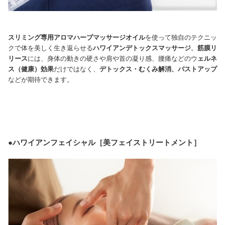
スリミング専用アロマハーブマッサージオイル
を使って独自のテクニッ
クで体を美しく生き返らせる
ハワイアンデトックスマッサージ
。
筋膜リ
リース
には、身体の動きの硬さや肩や首の凝り感、腰痛などのウ
ェルネ
ス（健康）効果
だけではなく、
デトックス・むくみ解消、バストアップ
などが期待できます。
●ハワイアンフェイシャル［美フェイストリートメント］