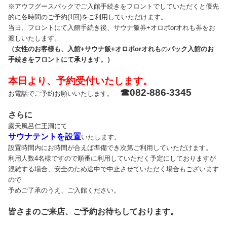
※アウフグースパックでご入館手続きをフロントでしていただくと優先
的に各時間のご予約(1回)をご利用していただけます。
当日、フロントにて入館手続き後、サウナ飯券+オロポorオれも券をお
渡しいたします。
（女性のお客様も、入館+サウナ飯+オロポorオれも
の
パック入館のお
手続きをフロントにて承ります。）
本日より、予約受付いたします。
☎082-886-3345
お電話でご予約お願いいたします。
さらに
露天風呂仁王洞にて
サウナテントを設置
いたします。
設置時間内にお時間が合えば準備でき次第ご利用していただけます。
利用人数4名様ですので順番に利用していただく予定にしておりますが
混雑する場合、安全のため途中で中止させていただく場合もございます
ので
予めご了承のうえ、ご入館ください。
皆さまのご来店、ご予約お待ちしております。