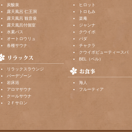
炭酸泉
ヒロット
露天風呂 仁王洞
トロもみ
露天風呂 観音泉
楽庵
露天風呂付個室
ジャンナ
水素バス
クウイポ
オートロウリュ
パダ
各種サウナ
チャクラ
クウイポビューティースパ
BEL（ベル）
リラックスラウンジ
バーデゾーン
岩床浴
海人
アロマサウナ
フルーティア
クールサウナ
２Ｆサロン