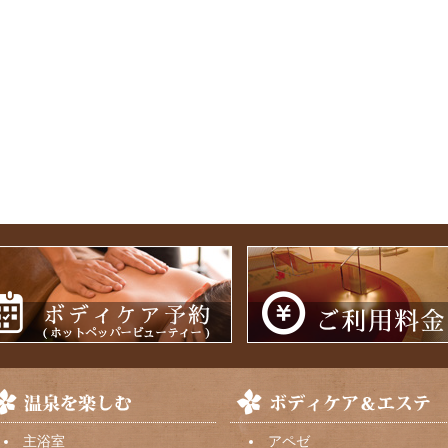
主浴室
アペゼ