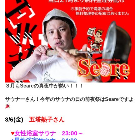
３月もSeareの真夜中が熱い！！！
サウナーさん！今年のサウナの日の前夜祭はSeareですよ
3/6(金)
五塔熱子さん
♥
女性浴室サウナ 23:00～