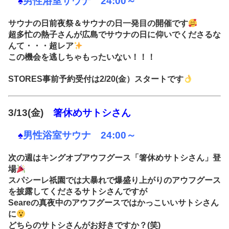
♠
男
性浴室サウナ 24:00～
サウナの日前夜祭＆サウナの日一発目の開催です
超多忙の熱子さんが広島でサウナの日に仰いでくださるな
んて・・・超レア
この機会を逃しちゃもったいない！！！
STORES事前予約受付は2/20(金）スタートです
3/13(金)
箸休めサトシさん
♠
男
性浴室サウナ 24:00～
次の週はキングオブアウフグース「箸休めサトシさん」登
場
スパシーレ祇園では大暴れで爆盛り上がりのアウフグース
を披露してくださるサトシさんですが
Seareの真夜中のアウフグースではかっこいいサトシさん
に
どちらのサトシさんがお好きですか？(笑)