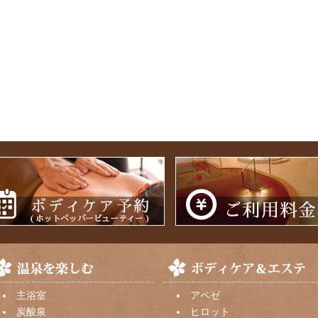
主浴室
アペゼ
炭酸泉
ヒロット