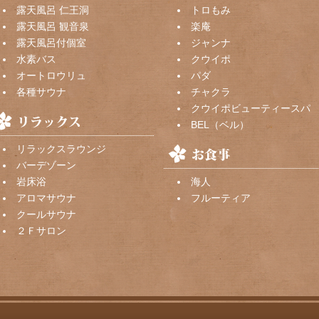
露天風呂 仁王洞
トロもみ
露天風呂 観音泉
楽庵
露天風呂付個室
ジャンナ
水素バス
クウイポ
オートロウリュ
パダ
各種サウナ
チャクラ
クウイポビューティースパ
BEL（ベル）
リラックスラウンジ
バーデゾーン
岩床浴
海人
アロマサウナ
フルーティア
クールサウナ
２Ｆサロン