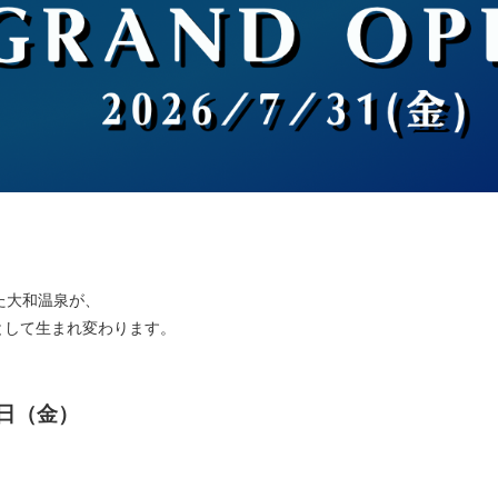
／
た大和温泉が、
TO」として生まれ変わります。
日（金）