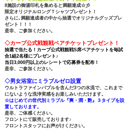
8施設の御湯印札を集めると満願達成☆彡
限定オリジナルロングＴシャツプレゼント！
さらに､満願達成者の中から抽選でオリジナルグッズプレ
ゼント！！！
是非、ご参加ください。
◇
カープ公式戦観戦ペアチケットプレゼント！
抽選で当たる！カープ公式戦観戦S席ペアチケットを毎試
合1組2名様にプレゼント♪
当日3,000円以上のレシートで応募券を配布！
是非、ご参加ください。
◇男女浴室にミラブルゼロ設置
ウルトラファインバブルを含んだ3つの水流で、これまで
にないような洗浄実感をお楽しみいただけます。
☆はじめての世代別ミラブル『爽・潤・艶』３タイプを設
置しております。
是非、ご体感ください。
フロントにて販売しております♪
フロントスタッフにお声がけください。