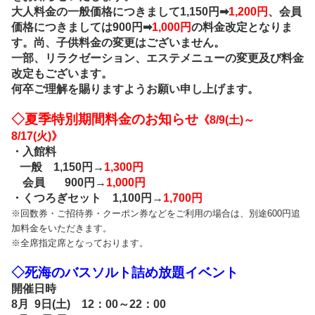
大人料金の一般価格につきまして1,150円➡
1,200円
、
会員
価格につきましては900円➡
1,000円
の料金改定となりま
す。尚、子供料金の変更はございません。
一部、リラクゼーション、エステメニューの変更及び料金
改定もございます。
何卒ご理解を賜りますようお願い申し上げます。
◇夏季特別期間料金のお知らせ
《8/9(土)～
8/17(火)》
・入館料
一般 1,150円→
1,300円
会員 900円→
1,000円
・くつろぎセット
1,100円→
1,700円
※回数券・ご招待券・クーポン券などをご利用の場合は、別途600円追
加料金をいただきます。
※全席指定席となっております。
◇死海のバスソルト詰め放題イベント
開催日時
8月 9日(土) 12：00～22：00