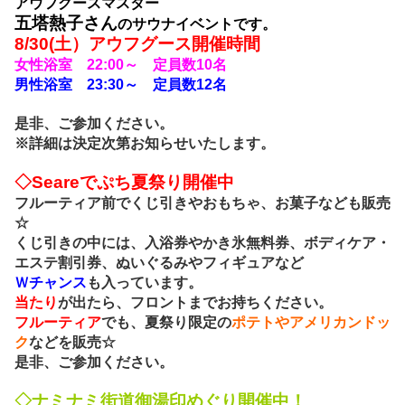
アウフグースマスター
五塔熱子さん
のサウナイベントです。
8
/30(土）アウフグース開催時間
女性浴室 22:00～ 定員数10名
男性浴室 23:30～ 定員数12名
是非、ご参加ください。
※詳細は決定次第お知らせいたします。
◇Seareでぷち夏祭り開催中
フルーティア前でくじ引きやおもちゃ、お菓子なども販売
☆
くじ引きの中には、入浴券やかき氷無料券、ボディケア・
エステ割引券、ぬいぐるみやフィギュアなど
Ｗチャンス
も入っています。
当たり
が出たら、フロントまでお持ちください。
フルーティア
でも、夏祭り限定の
ポテトやアメリカンドッ
ク
などを販売☆
是非、ご参加ください。
◇
ナミナミ街道御湯印めぐり開催中！