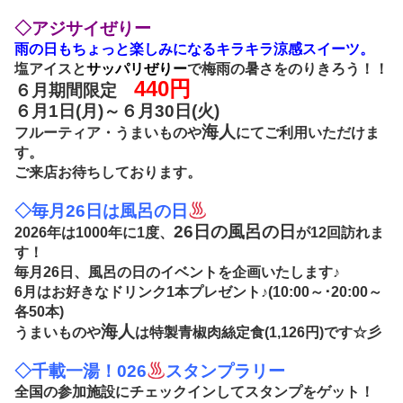
◇アジサイぜりー
雨の日もちょっと楽しみになるキラキラ涼感スイーツ。
塩アイスと
サッパリぜりー
で梅雨の暑さをのりきろう！！
440円
６月期間限定
６月1日(月)～６月30日(火)
海人
フルーティア・うまいものや
にてご利用いただけま
す。
ご来店お待ちしております。
◇毎月26日は風呂の日
26日の風呂の日
2026年は1000
年に1度、
が12回訪れま
す！
毎月26日、風呂の日のイベントを企画いたします♪
6月はお好きなドリンク1本プレゼント♪(10:00～･20:00～
各50本)
海人
うまいものや
は特製青椒肉絲定食(1,126円)です☆彡
◇千載一湯！026
スタンプラリー
全国の参加施設にチェックインしてスタンプをゲット！