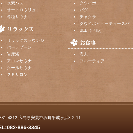
水素バス
クウイポ
オートロウリュ
パダ
各種サウナ
チャクラ
クウイポビューティースパ
BEL（ベル）
リラックスラウンジ
バーデゾーン
岩床浴
海人
アロマサウナ
フルーティア
クールサウナ
２Ｆサロン
731-4312 広島県安芸郡坂町平成ヶ浜3-2-11
EL:
082-886-3345