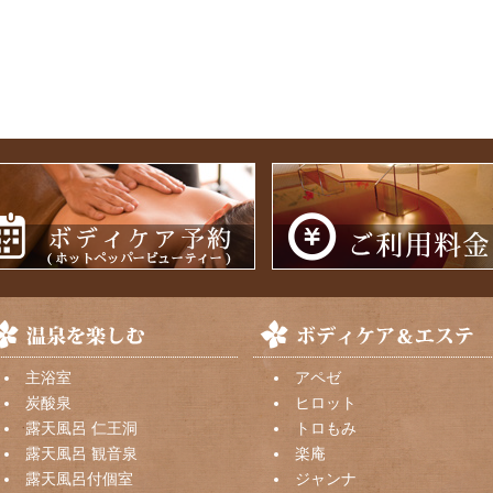
主浴室
アペゼ
炭酸泉
ヒロット
露天風呂 仁王洞
トロもみ
露天風呂 観音泉
楽庵
露天風呂付個室
ジャンナ