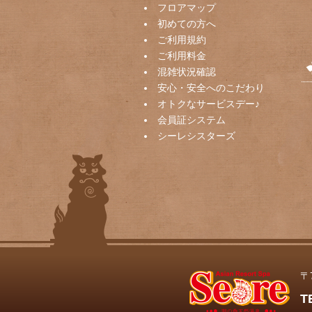
フロアマップ
初めての方へ
ご利用規約
ご利用料金
混雑状況確認
安心・安全へのこだわり
オトクなサービスデー♪
会員証システム
シーレシスターズ
〒
T